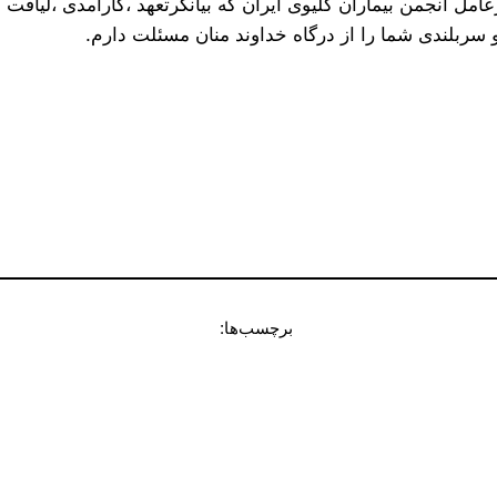
رعامل انجمن بیماران کلیوی ایران که بیانگرتعهد ،کارآمدی ،لیاق
ربلندی شما را از درگاه خداوند منان مسئلت دارم.
برچسب‌ها: