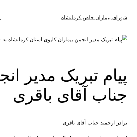
فتن
ه
شورای بیماران خاص کرمانشاه
ص
حتوا
پیام تبریک مدیر ان
جناب آقای باقری
برادر ارجمند جناب آقای باقری