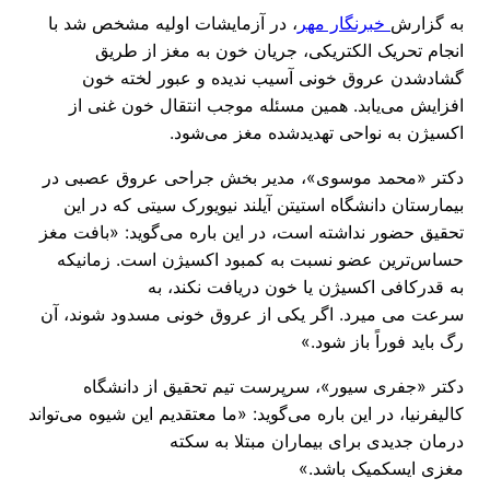
به گزارش
خبرنگار مهر
، در آزمایشات اولیه مشخص شد با
انجام تحریک الکتریکی، جریان خون به مغز از طریق
گشادشدن عروق خونی آسیب ندیده و عبور لخته خون
افزایش می‌یابد. همین مسئله موجب انتقال خون غنی از
اکسیژن به نواحی تهدیدشده مغز می‌شود.
دکتر «محمد موسوی»، مدیر بخش جراحی عروق عصبی در
بیمارستان دانشگاه استیتن آیلند نیویورک سیتی که در این
تحقیق حضور نداشته است، در این باره می‌گوید: «بافت مغز
حساس‌ترین عضو نسبت به کمبود اکسیژن است. زمانیکه
به قدرکافی اکسیژن یا خون دریافت نکند، به
سرعت می میرد. اگر یکی از عروق خونی مسدود شوند، آن
رگ باید فوراً باز شود.»
دکتر «جفری سیور»، سرپرست تیم تحقیق از دانشگاه
کالیفرنیا، در این باره می‌گوید: «ما معتقدیم این شیوه می‌تواند
درمان جدیدی برای بیماران مبتلا به سکته
مغزی ایسکمیک باشد.»